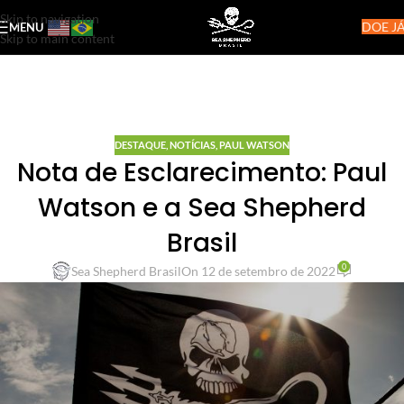
Skip to navigation
DOE JÁ
MENU
Skip to main content
DESTAQUE
,
NOTÍCIAS
,
PAUL WATSON
Nota de Esclarecimento: Paul
Watson e a Sea Shepherd
Brasil
0
Sea Shepherd Brasil
On 12 de setembro de 2022