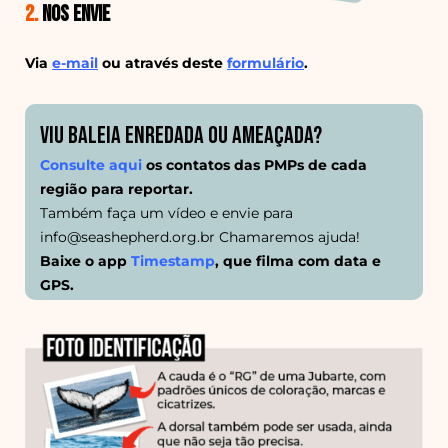
2.
Nos envie
Via
e-mail
ou através deste
formulário
.
VIU BALEIA ENREDADA OU AMEAÇADA?
Consulte aqui
os contatos das PMPs de cada
região para reportar.
Também faça um vídeo e envie para
info@seashepherd.org.br
Chamaremos ajuda!
Baixe o app
Timestamp
, que filma com data e
GPS.