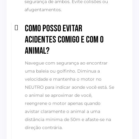
segurança de ambos. Evite colisões ou
afugentamentos.
Como posso evitar
acidentes comigo e com o
animal?
Navegue com segurança ao encontrar
uma baleia ou golfinho. Diminua a
velocidade e mantenha o motor no
NEUTRO para indicar aonde você está. Se
o animal se aproximar de você,
reengrene o motor apenas quando
avistar claramente o animal a uma
distância mínima de 50m e afaste-se na
direção contrária.