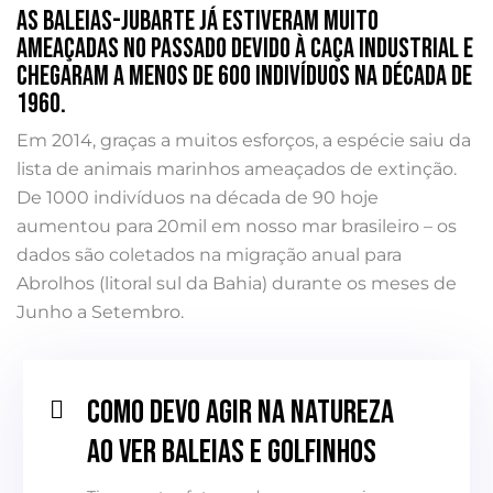
As baleias-jubarte já estiveram muito
ameaçadas no passado devido à caça industrial e
chegaram a menos de 600 indivíduos na década de
1960.
Em 2014, graças a muitos esforços, a espécie saiu da
lista de animais marinhos ameaçados de extinção.
De 1000 indivíduos na década de 90 hoje
aumentou para 20mil em nosso mar brasileiro – os
dados são coletados na migração anual para
Abrolhos (litoral sul da Bahia) durante os meses de
Junho a Setembro.
Como devo agir na natureza
ao ver baleias e golfinhos