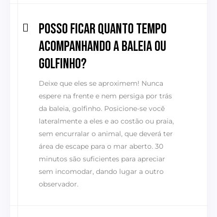
Posso ficar quanto tempo
acompanhando a baleia ou
golfinho?
Deixe que eles se aproximem! Nunca
espere na frente e nem persiga por trás
da baleia, golfinho. Posicione-se você
lateralmente a eles e ao costão ou praia,
sem encurralar o animal, que deverá ter
área de escape para o mar aberto. 30
minutos são suficientes para apreciar
sem incomodar, dando lugar a outro
observador.