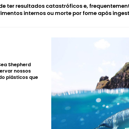
ode ter resultados catastróficos e, frequentemen
mentos internos ou morte por fome após inges
Sea Shepherd
servar nossos
o plásticos que