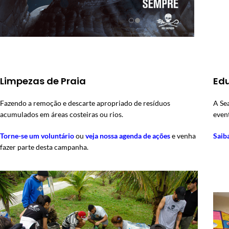
Limpezas de Praia
Ed
Fazendo a remoção e descarte apropriado de resíduos
A Se
acumulados em áreas costeiras ou rios.
even
Torne-se um voluntário
ou
veja nossa agenda de ações
e venha
Saib
fazer parte desta campanha.