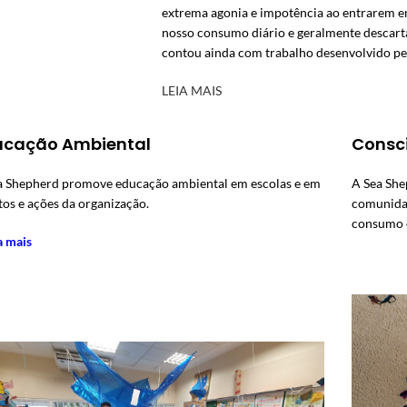
extrema agonia e impotência ao entrarem 
nosso consumo diário e geralmente descart
contou ainda com trabalho desenvolvido pe
LEIA MAIS
ucação Ambiental
Consc
a Shepherd promove educação ambiental em escolas e em
A Sea She
tos e ações da organização.
comunidad
consumo e
a mais