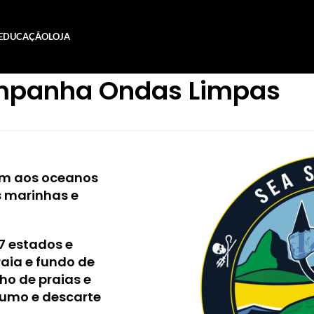
EDUCAÇÃO
LOJA
panha Ondas Limpas
am aos oceanos
 marinhas e
7 estados e
aia e fundo de
ho de praias e
sumo e descarte