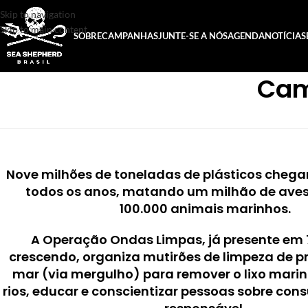
Skip to navigation
Skip to main content
SOBRE
CAMPANHAS
JUNTE-SE A NÓS
AGENDA
NOTÍCIAS
Cam
Nove milhões de toneladas de plásticos cheg
todos os anos, matando um milhão de aves
100.000 animais marinhos.
A Operação Ondas Limpas, já presente em 
crescendo, organiza mutirões de limpeza de pr
mar (via mergulho) para remover o lixo marin
rios, educar e conscientizar pessoas sobre con