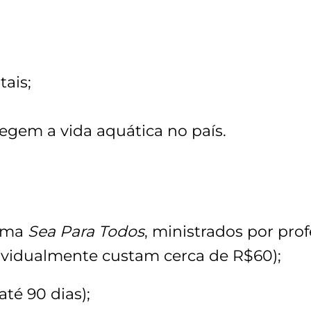
ais;
gem a vida aquática no país.
rama
Sea Para Todos
, ministrados por pro
dividualmente custam cerca de R$60);
té 90 dias);