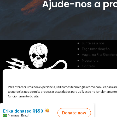
Ajude-nos a pro
Junte-se a nós
Faça uma doação
Vagas na Sea Shepherd
Nossa loja
Contato
Para oferecer uma boa experiência, utilizamos tecnologias como cookies para ar
tecnologias nos permite processar estes dados para utilização no funcionament
funcionamento do site.
Políticas de Privacidade