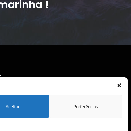
marinha !
m
a
Aceitar
Preferências