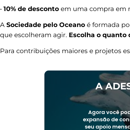
•
10% de desconto
em uma compra em no
A
Sociedade pelo Oceano
é formada po
que escolheram agir.
Escolha o quanto 
Para contribuições maiores e projetos es
A ADE
Agora você pod
expansão de cons
seu apoio mensal