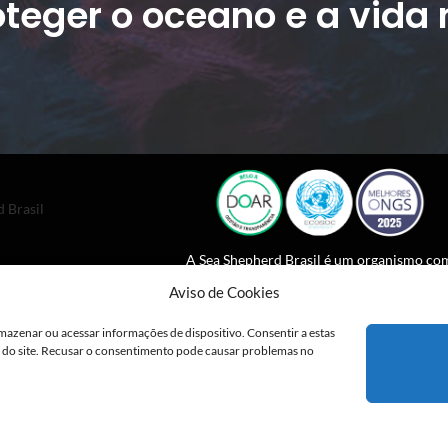
teger o oceano e a vida 
 Brasil
A Sea Shepherd Brasil é um organismo co
estatuto consultivo especial junto da
Aviso de Cookies
Comissão Econômica e Conselho Social d
ONU desde 2023.
mazenar ou acessar informações de dispositivo. Consentir a estas
o do site. Recusar o consentimento pode causar problemas no
2026 - Sea Shepherd Brasil |
Políticas de Privacidade