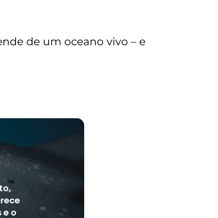
nde de um oceano vivo – e
to,
erece
 e o