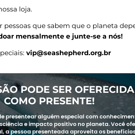
ssa loja.
r pessoas que sabem que o planeta depe
doar mensalmente e junte-se a nós!
peciais:
vip@seashepherd.org.br
SÃO PODE SER OFERECIDA
COMO PRESENTE!
e presentear alguém especial com conhecimen
ciência e impacto positivo no planeta. Você of
, a pessoa presenteada aproveita os benefícios