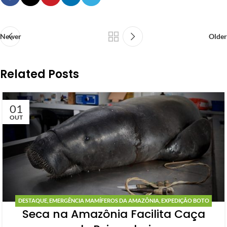
Newer
Older
Related Posts
01
OUT
DESTAQUE
,
EMERGÊNCIA MAMÍFEROS DA AMAZÔNIA
,
EXPEDIÇÃO BOTO
Seca na Amazônia Facilita Caça
DA AMAZÔNIA
,
NOTÍCIAS