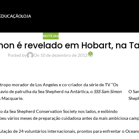
EDUCAÇÃO
LOJA
NOTÍCIAS
mon
é revelado em Hobart, na 
0
Posted by
On 10 de dezembro de 2012
ntropo morador de Los Angeles e co-criador da série de TV “Os
avio de patrulha da Sea Shepherd na Antártica, o
SSS Sam Simon
O Sam
is Macquarie.
Sheph
co da Sea Shepherd Conservation Society nos lados, e exibindo
ebeu vários meses de preparação cuidadosa antes da mais ambiciosa cam
ação de 24 voluntários internacionais, prontos para enfrentar o Oceano 