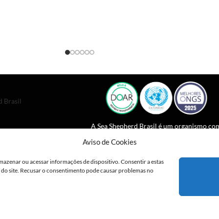
 Brasil
A Sea Shepherd Brasil é um organismo co
estatuto consultivo especial junto da
Aviso de Cookies
Comissão Econômica e Conselho Social d
ONU desde 2023.
mazenar ou acessar informações de dispositivo. Consentir a estas
o do site. Recusar o consentimento pode causar problemas no
2026 - Sea Shepherd Brasil |
Políticas de Privacidade