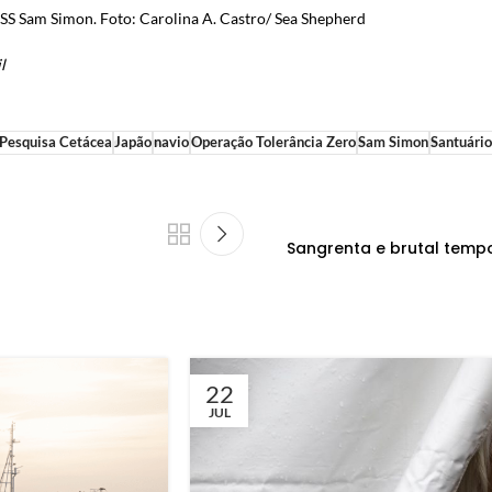
SS Sam Simon. Foto: Carolina A. Castro/ Sea Shepherd
l
e Pesquisa Cetácea
Japão
navio
Operação Tolerância Zero
Sam Simon
Santuário
Sangrenta e brutal temp
22
JUL