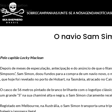
Skip to navigation
Skip to main content
SOBRE
CAMPANHAS
JUNTE-SE A NÓS
AGENDA
NOTÍCIAS
O navio
Sam Si
Pelo capitão Locky Maclean
Depois de meses de especulação, antecipação e do anúncio de que o fila
Simpsons”, Sam Simon, doou fundos para a compra de um navio novo, o n
, que hoje foi revelado no porto de Hobart, na Tasmânia, atracado no Ca
O casco de 56 metros pintado de branco brilhante com o logotipo clássi
um grande “S” na sua chaminé alta e negra, o Sam Simon claramente rec
Registado em Melbourne, na Austrália, o Sam Simon transporta uma tripul
baleeira japonesa ilegal.