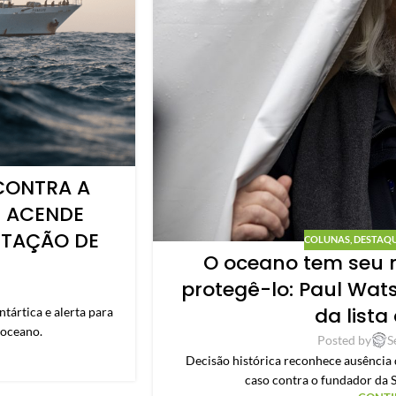
CONTRA A
E ACENDE
NTAÇÃO DE
COLUNAS
,
DESTAQ
O oceano tem seu ma
protegê-lo: Paul Wats
da lista
tártica e alerta para
 oceano.
Posted by
S
Decisão histórica reconhece ausência 
caso contra o fundador da 