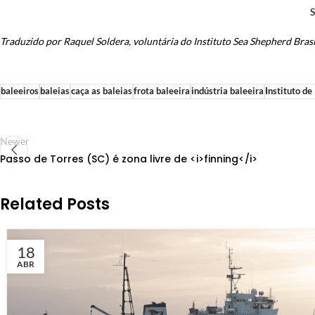
S
Traduzido por Raquel Soldera, voluntária do Instituto Sea Shepherd Brasi
baleeiros
baleias
caça as baleias
frota baleeira
indústria baleeira
Instituto d
Newer
Passo de Torres (SC) é zona livre de <i>finning</i>
Related Posts
18
ABR