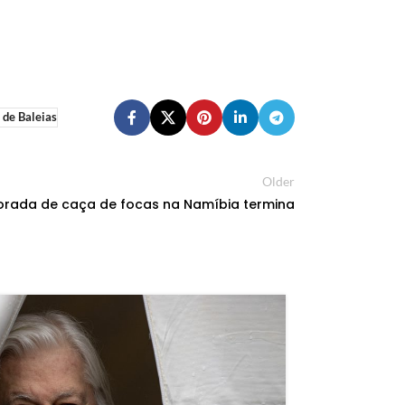
 de Baleias
Older
orada de caça de focas na Namíbia termina
08
ABR