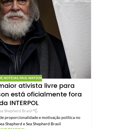
UE
,
NOTÍCIAS
,
PAUL WATSON
ior ativista livre para
Paul Wa
on está oficialmente fora
Capitão Paul 
 da INTERPOL
final será tom
ea Shepherd Brasil
de proporcionalidade e motivação política no
Sea Shepherd e Sea Shepherd Brasil