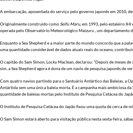
A embarcação, aposentada do serviço pelo governo japonês em 2010, des
Originalmente construído como
Seifu Maru,
em 1993, pelo estaleiro IHI
operada pelo Observatório Meteorológico Maizuru , um departamento da
Enquanto a Sea Shepherd e a maior parte do mundo concorda que a palavr
uma quantidade considerável de dados atuais reais do oceano, contribu
O capitão do Sam Simon, Locky Maclean, declarou: “Depois de meses de s
sim, a Sea Shepherd agora é dona de um navio de pesquisa japonês de ve
Com quatro navios partindo para o Santuário Antártico das Baleias, a Op
Antártida sem uma única baleia morta. É a campanha mais ambiciosa da 
quantidade de baleias mortas pelo Instituto de Pesquisa Cetácea do Japã
O Instituto de Pesquisa Cetácea do Japão fixou uma quota de cerca de mi
O Sam Simon estará aberto para visitação pública nesta sexta-feira, sá