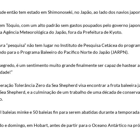
de então tem estado em Shimonoseki, no Japão, ao lado dos navios japo
 em Tóquio, com um alto padrão sem gastos poupados pelo governo japonê
 Agência Meteorológica do Japão, fora da Prefeitura de Kyoto.
a “pesquisa” não tem lugar no Instituto de Pesquisa Cetácea do program
indo para o Programa Baleeiro do Pacífico Norte do Japão (JARPN).
egredo, é um sentimento muito grande finalmente ser capaz de hastear a
rdade!”
eração Tolerância Zero da Sea Shepherd visa encontrar a frota baleeira j
Sea Shepherd, e a culminação de um trabalho de uma década de conserva
o.
l baleias minke e 50 baleias fin para serem abatidas durante a temporad
bado e domingo, em Hobart, antes de partir para o Oceano Antártico na p