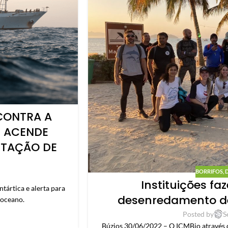
CONTRA A
E ACENDE
NTAÇÃO DE
BORRIFOS
,
Instituições f
tártica e alerta para
desenredamento de
 oceano.
Posted by
S
Búzios 30/06/2022 – O ICMBio através 