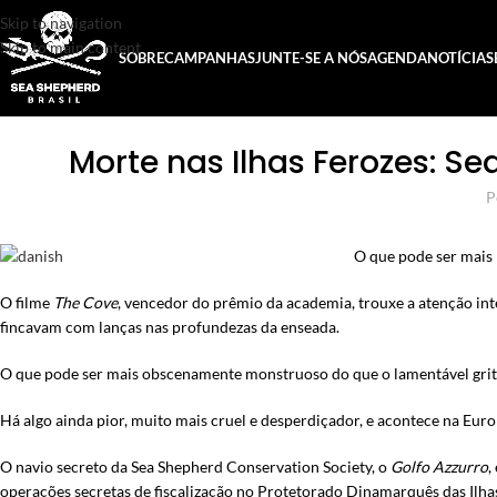
Skip to navigation
Skip to main content
SOBRE
CAMPANHAS
JUNTE-SE A NÓS
AGENDA
NOTÍCIAS
Morte nas Ilhas Ferozes: 
P
O que pode ser mais h
O filme
The Cove
, vencedor do prêmio da academia, trouxe a atenção int
fincavam com lanças nas profundezas da enseada.
O que pode ser mais obscenamente monstruoso do que o lamentável grito
Há algo ainda pior, muito mais
cruel e desperdiçador, e acontece na Euro
O navio secreto da Sea Shepherd Conservation Society, o
Golfo Azzurro
,
operações secretas de fiscalização no Protetorado Dinamarquês das Ilha