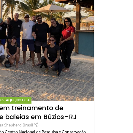
C
cons
DESTAQUE
,
NOTÍCIAS
azem treinamento de
 baleias em Búzios–RJ
São aproxima
ea Shepherd Brasil
do Centro Nacional de Pesquisa e Conservação