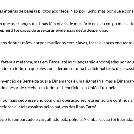
ões inteiras de baleias pilotos acontece. Não por lucro, mas por que é cons
ue as crianças das ilhas têm níveis de mercúrio em seu corpo mais alto
epherd foi capaz de assegurar evidencias deste desperdício.
os de suas mães, corpos mutilados com clavas, facas e lanças enquanto os
s fazem a matança, mas em Faroé, até as crianças são encorajadas por adul
dos e rindo, no que eles consideram ser uma tradicional festa de assassi
nvenção de Berne da qual a Dinamarca é uma signatária, mas a Dinamarca
ado apesar de receberem todos os benefícios da União Européia.
lhou mais cedo esse ano com uma operação secreta em solo e continua a 
ciosos e letais assaltos pelos nativos das ilhas Faroé.
avio foi embarcado e vasculhado pela policia. A embarcação foi liberada,