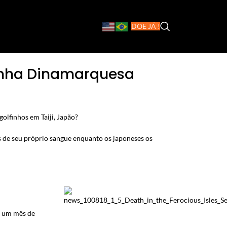
DOE JÁ !
rinha Dinamarquesa
golfinhos em Taiji, Japão?
as de seu próprio sangue enquanto os japoneses os
e um mês de