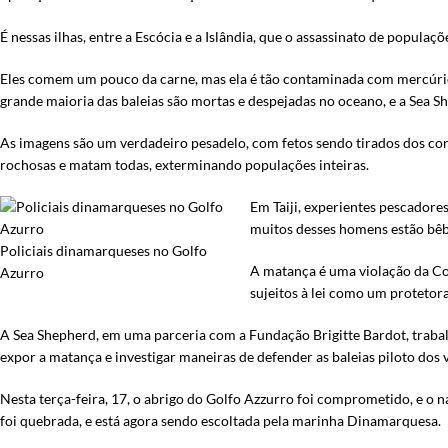
É nessas ilhas, entre a Escócia e a Islândia, que o assassinato de populaç
Eles comem um pouco da carne, mas ela é tão contaminada com mercúrio q
grande maioria das baleias são mortas e despejadas no oceano, e a Sea Sh
As imagens são um verdadeiro pesadelo, com fetos sendo tirados dos corp
rochosas e matam todas, exterminando populações inteiras.
Em Taiji, experientes pescadore
muitos desses homens estão bêba
Policiais dinamarqueses no Golfo
A matança é uma violação da Co
Azurro
sujeitos à lei como um protetor
A Sea Shepherd, em uma parceria com a Fundação Brigitte Bardot, traba
expor a matança e investigar maneiras de defender as baleias piloto dos vi
Nesta terça-feira, 17, o abrigo do Golfo Azzurro foi comprometido, e o n
foi quebrada, e está agora sendo escoltada pela marinha Dinamarquesa.