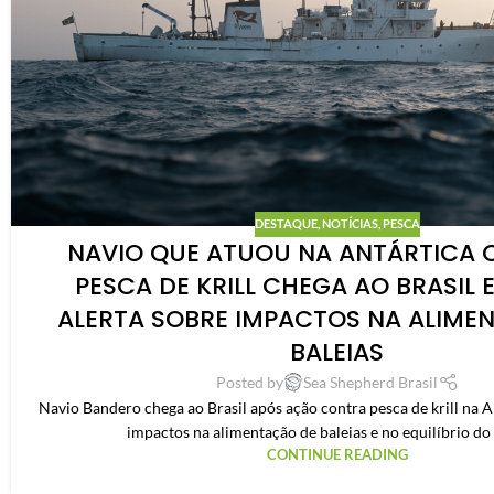
DESTAQUE
,
NOTÍCIAS
,
PESCA
NAVIO QUE ATUOU NA ANTÁRTICA 
PESCA DE KRILL CHEGA AO BRASIL 
ALERTA SOBRE IMPACTOS NA ALIME
BALEIAS
Posted by
Sea Shepherd Brasil
Navio Bandero chega ao Brasil após ação contra pesca de krill na An
impactos na alimentação de baleias e no equilíbrio do
CONTINUE READING