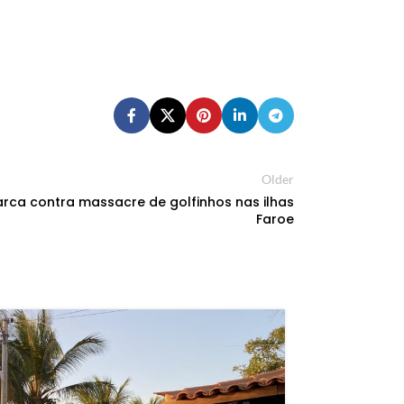
Older
arca contra massacre de golfinhos nas ilhas
Faroe
07
AGO