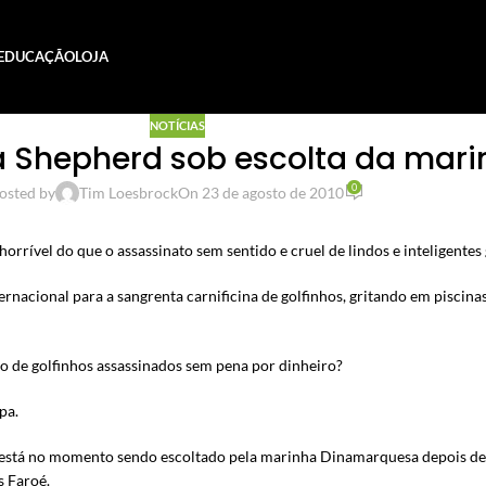
EDUCAÇÃO
LOJA
NOTÍCIAS
Sea Shepherd sob escolta da ma
0
osted by
Tim Loesbrock
On 23 de agosto de 2010
orrível do que o assassinato sem sentido e cruel de lindos e inteligentes 
ernacional para a sangrenta carnificina de golfinhos, gritando em piscin
 de golfinhos assassinados sem pena por dinheiro?
pa.
 está no momento sendo escoltado pela marinha Dinamarquesa depois d
s Faroé.