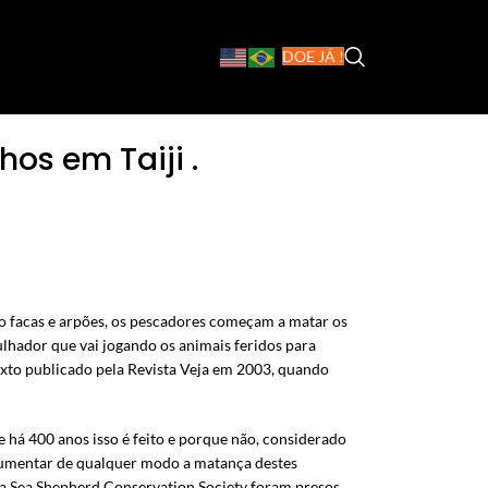
DOE JÁ !
os em Taiji .
o facas e arpões, os pescadores começam a matar os
lhador que vai jogando os animais feridos para
exto publicado pela Revista Veja em 2003, quando
há 400 anos isso é feito e porque não, considerado
ocumentar de qualquer modo a matança destes
da Sea Shepherd Conservation Society foram presos.