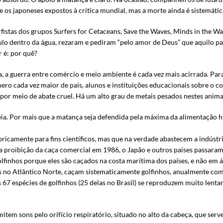
 e os japoneses expostos à critica mundial, mas a morte ainda é sistemátic
fistas dos grupos Surfers for Cetaceans, Save the Waves, Minds in the
lo dentro da água, rezaram e pediram “pelo amor de Deus” que aquilo par
r é: por quê?
a guerra entre comércio e meio ambiente é cada vez mais acirrada. Para
o cada vez maior de pais, alunos e instituições educacionais sobre o 
or meio de abate cruel. Há um alto grau de metais pesados nestes animai
ia. Por mais que a matança seja defendida pela máxima da alimentação hu
ricamente para fins científicos, mas que na verdade abastecem a indústri
proibição da caça comercial em 1986, o Japão e outros países passaram 
olfinhos porque eles são caçados na costa marítima dos países, e não em á
s no Atlântico Norte, caçam sistematicamente golfinhos, anualmente como
 espécies de golfinhos (25 delas no Brasil) se reproduzem muito lentam
tem sons pelo orifício respiratório, situado no alto da cabeça, que serv