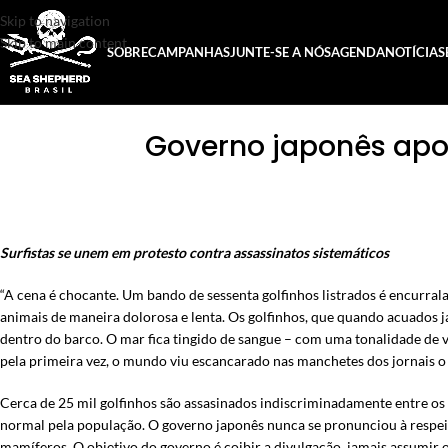
Skip to navigation
Skip to main content
SOBRE
CAMPANHAS
JUNTE-SE A NÓS
AGENDA
NOTÍCIAS
Governo japonês apoi
Surfistas se unem em protesto contra assassinatos sistemáticos
“A cena é chocante. Um bando de sessenta golfinhos listrados é encurr
animais de maneira dolorosa e lenta. Os golfinhos, que quando acuados 
dentro do barco. O mar fica tingido de sangue – com uma tonalidade de 
pela primeira vez, o mundo viu escancarado nas manchetes dos jornais o 
Cerca de 25 mil golfinhos são assasinados indiscriminadamente entre o
normal pela população. O governo japonês nunca se pronunciou à respei
mamíferos. O objetivo do governo é coibir a divulgação, jamais assumir 