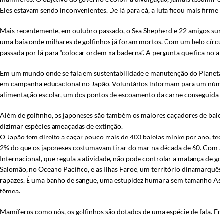
Eles estavam sendo inconvenientes. De lá para cá, a luta ficou mais firme
Mais recentemente, em outubro passado, o Sea Shepherd e 22 amigos sur
uma baía onde milhares de golfinhos já foram mortos. Com um belo círcu
passada por lá para “colocar ordem na baderna”. A pergunta que fica no a
Em um mundo onde se fala em sustentabilidade e manutenção do Planeta, 
em campanha educacional no Japão. Voluntários informam para um númer
alimentação escolar, um dos pontos de escoamento da carne conseguida p
Além de golfinho, os japoneses são também os maiores caçadores de bale
dizimar espécies ameaçadas de extinção.
O Japão tem direito a caçar pouco mais de 400 baleias minke por ano, teo
2% do que os japoneses costumavam tirar do mar na década de 60. Com a 
Internacional, que regula a atividade, não pode controlar a matança de g
Salomão, no Oceano Pacífico, e as Ilhas Faroe, um território dinamarquê
rapazes. É uma banho de sangue, uma estupidez humana sem tamanho As 67
fêmea.
Mamíferos como nós, os golfinhos são dotados de uma espécie de fala. Emi