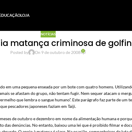
EDUCAÇÃO
LOJA
NOTÍCIAS
a matança criminosa de golfinh
0
Posted by
On 9 de outubro de 2008
alado em uma pequena enseada por um bote com quatro homens. Utilizand
jamais se afastam do grupo, não tentam fugir. Nem sequer atacam o mergu
vermelho que lembra o sangue humano”. Este parágrafo faz parte de um t
que pescadores japoneses faziam em Taiji.
s meses de outubro e dezembro em nome da alimentação humana e porque 
to das denúncias. No entanto, baixou uma lei que é proibido filmar e d
o absurdo. O apoio à matança é claro. Na ocasião, companheiros de luta 