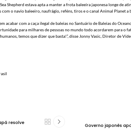
 Sea Shepherd estava apta a manter a frota baleeira japonesa longe de ati
 com o navio baleeiro, naufrágio, reféns, tiros e o canal Animal Planet 
m acabar com a caça ilegal de baleias no Santuário de Baleias do Oceano 
rtunidade para milhares de pessoas no mundo todo acordarem para o fat
s humanos, temos que dizer que basta!”, disse Jonny Vasic, Diretor de Ví
asil
apá resolve
Governo japonês apoi