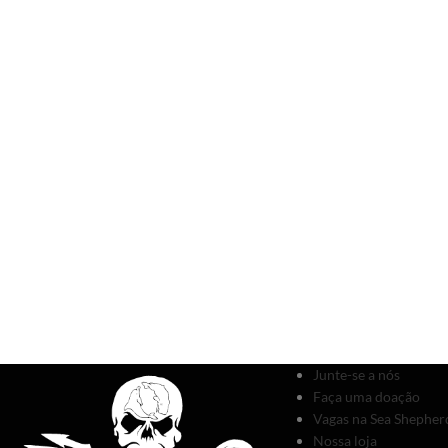
Junte-se a nós
Faça uma doação
Vagas na Sea Shepherd
Nossa loja