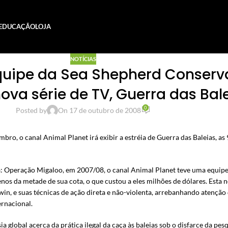
EDUCAÇÃO
LOJA
NOTÍCIAS
uipe da Sea Shepherd Conservat
va série de TV, Guerra das Bal
0
Posted by
On 17 de outubro de 2008
ro, o canal Animal Planet irá exibir a estréia de Guerra das Baleias, as 
a: Operação Migaloo, em 2007/08, o canal Animal Planet teve uma equip
s da metade de sua cota, o que custou a eles milhões de dólares. Esta n
in, e suas técnicas de ação direta e não-violenta, arrebanhando atenção
ernacional.
lobal acerca da prática ilegal da caça às baleias sob o disfarce da pesqu