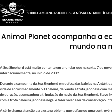
Skip to navigation
Skip to main content
SOBRE
CAMPANHAS
JUNTE-SE A NÓS
AGENDA
NOTÍCIAS
Animal Planet acompanha a eq
mundo na no
A Sea Shepherd está muito contente em anunciar que na sexta, 7 de novemb
internacionalmente, no início de 2009.
Durante a campanha da Sea Shepherd em defesa das baleias na Antártid
vida de aproximadamente 500 baleias, deixando a frota japonesa com meno
de duração, acompanhou a tripulação do navio da Sea Shepherd, Steve Irw
com a frota baleeira japonesa ilegal e fazer valer a lei de conservação int
A série chama atenção para este problema que deflagrou uma controvérsia g