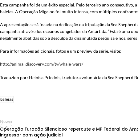
Esta campanha foi de um êxito especial. Pelo terceiro ano consecutivo, a
baleias. A Operação Migaloo foi muito intensa, com múltiplos confrontos
A apresentação será focada na dedicação da tripulação da Sea Shepherd e
campanha através dos oceanos congelados da Antártida. “Esta é uma opo
ilegalmente abatidas sob a desculpa da dissimulada pesquisa e nós, sere
Para informações adicionais, fotos e um preview da série, visite:
http://animal.discovery.com/tv/whale-wars/
Traduzido por: Heloísa Priedols, tradutora voluntária da Sea Shepherd Br
baleias
Newer
Operação Furacão Silencioso repercute e MP Federal do Am
ingressar com ação judicial