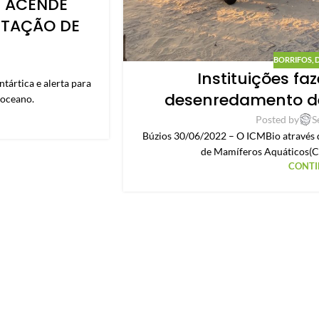
E ACENDE
NTAÇÃO DE
BORRIFOS
,
Instituições f
tártica e alerta para
desenredamento de
 oceano.
Posted by
S
Búzios 30/06/2022 – O ICMBio através 
de Mamíferos Aquáticos(C
CONTI