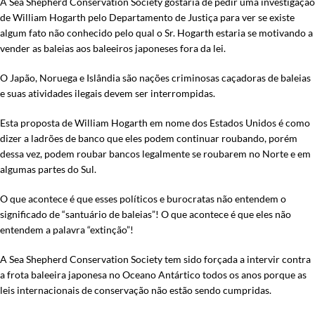
A Sea Shepherd Conservation Society gostaria de pedir uma investigação
de William Hogarth pelo Departamento de Justiça para ver se existe
algum fato não conhecido pelo qual o Sr. Hogarth estaria se motivando a
vender as baleias aos baleeiros japoneses fora da lei.
O Japão, Noruega e Islândia são nações criminosas caçadoras de baleias
e suas atividades ilegais devem ser interrompidas.
Esta proposta de William Hogarth em nome dos Estados Unidos é como
dizer a ladrões de banco que eles podem continuar roubando, porém
dessa vez, podem roubar bancos legalmente se roubarem no Norte e em
algumas partes do Sul.
O que acontece é que esses políticos e burocratas não entendem o
significado de “santuário de baleias”! O que acontece é que eles não
entendem a palavra “extinção”!
A Sea Shepherd Conservation Society tem sido forçada a intervir contra
a frota baleeira japonesa no Oceano Antártico todos os anos porque as
leis internacionais de conservação não estão sendo cumpridas.