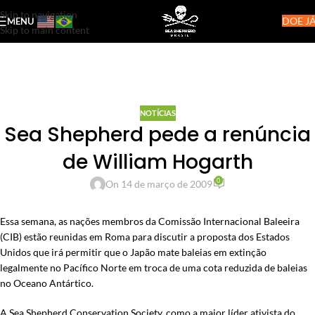
Skip to navigation
DOE JÁ
MENU
Skip to main content
NOTÍCIAS
Sea Shepherd pede a renúncia
de William Hogarth
0
On 14 de março de 2009
Essa semana, as nações membros da Comissão Internacional Baleeira
(CIB) estão reunidas em Roma para discutir a proposta dos Estados
Unidos que irá permitir que o Japão mate baleias em extinção
legalmente no Pacífico Norte em troca de uma cota reduzida de baleias
no Oceano Antártico.
A Sea Shepherd Conservation Society, como a maior líder ativista do