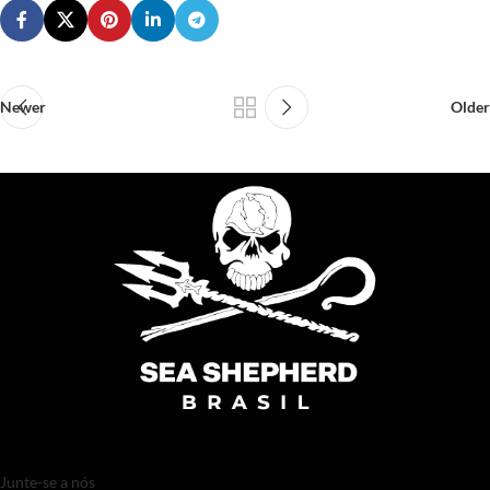
Newer
Older
Junte-se a nós