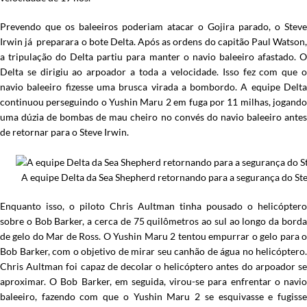
Prevendo que os baleeiros poderiam atacar o Gojira parado, o Steve
Irwin já preparara o bote Delta. Após as ordens do capitão Paul Watson,
a tripulação do Delta partiu para manter o navio baleeiro afastado. O
Delta se dirigiu ao arpoador a toda a velocidade. Isso fez com que o
navio baleeiro fizesse uma brusca virada a bombordo. A equipe Delta
continuou perseguindo o Yushin Maru 2 em fuga por 11 milhas, jogando
uma dúzia de bombas de mau cheiro no convés do navio baleeiro antes
de retornar para o Steve Irwin.
A equipe Delta da Sea Shepherd retornando para a segurança do Ste
Enquanto isso, o piloto Chris Aultman tinha pousado o helicóptero
sobre o Bob Barker, a cerca de 75 quilômetros ao sul ao longo da borda
de gelo do Mar de Ross. O Yushin Maru 2 tentou empurrar o gelo para o
Bob Barker, com o objetivo de mirar seu canhão de água no helicóptero.
Chris Aultman foi capaz de decolar o helicóptero antes do arpoador se
aproximar. O Bob Barker, em seguida, virou-se para enfrentar o navio
baleeiro, fazendo com que o Yushin Maru 2 se esquivasse e fugisse