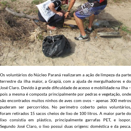
Os voluntários do Núcleo Paraná realizaram a ação de limpeza da parte
terrestre da ilha maior, a Grapiá, com a ajuda de mergulhadores e do
José Claro. Devido à grande dificuldade de acesso e mobilidade na ilha –
pois a mesma é composta principalmente por pedras e vegetação, onde
são encontrados muitos ninhos de aves com ovos – apenas 300 metros
puderam ser percorridos. No perímetro coberto pelos voluntários,
foram retirados 15 sacos cheios de lixo de 100 litros. A maior parte do
lixo consistia em plástico, principalmente garrafas PET, e isopor.
Segundo José Claro, o lixo possui duas origens: doméstica e da pesca.