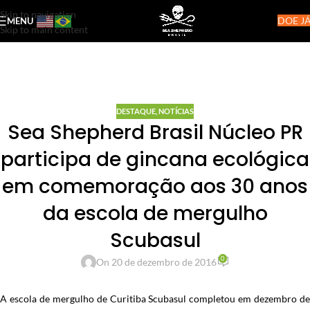
Skip to navigation
DOE JÁ
MENU
Skip to main content
DESTAQUE
,
NOTÍCIAS
Sea Shepherd Brasil Núcleo PR
participa de gincana ecológica
em comemoração aos 30 anos
da escola de mergulho
Scubasul
0
On 20 de dezembro de 2016
A escola de mergulho de Curitiba Scubasul completou em dezembro de