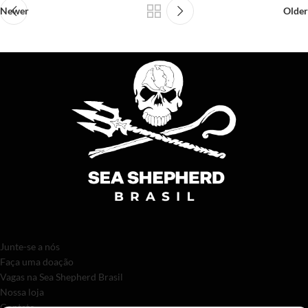
Newer
Older
Junte-se a nós
Faça uma doação
Vagas na Sea Shepherd Brasil
Nossa loja
Contato