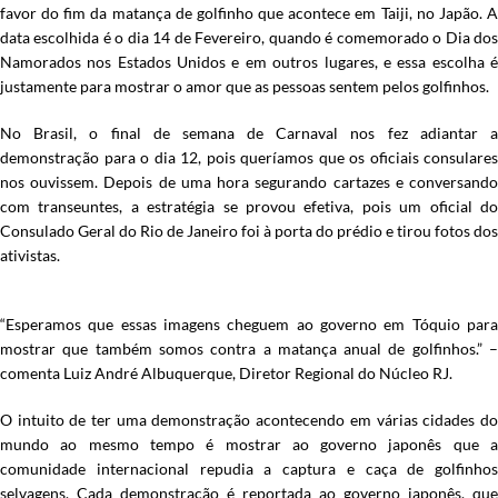
favor do fim da matança de golfinho que acontece em Taiji, no Japão. A
data escolhida é o dia 14 de Fevereiro, quando é comemorado o Dia dos
Namorados nos Estados Unidos e em outros lugares, e essa escolha é
justamente para mostrar o amor que as pessoas sentem pelos golfinhos.
No Brasil, o final de semana de Carnaval nos fez adiantar a
demonstração para o dia 12, pois queríamos que os oficiais consulares
nos ouvissem. Depois de uma hora segurando cartazes e conversando
com transeuntes, a estratégia se provou efetiva, pois um oficial do
Consulado Geral do Rio de Janeiro foi à porta do prédio e tirou fotos dos
ativistas.
“Esperamos que essas imagens cheguem ao governo em Tóquio para
mostrar que também somos contra a matança anual de golfinhos.” –
comenta Luiz André Albuquerque, Diretor Regional do Núcleo RJ.
O intuito de ter uma demonstração acontecendo em várias cidades do
mundo ao mesmo tempo é mostrar ao governo japonês que a
comunidade internacional repudia a captura e caça de golfinhos
selvagens. Cada demonstração é reportada ao governo japonês, que