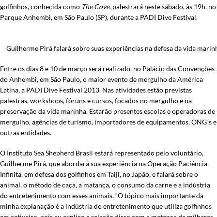
golfinhos, conhecida como
The Cove
, palestrará neste sábado, às 19h, no
Parque Anhembi, em São Paulo (SP), durante a PADI Dive Festival.
Guilherme Pirá falará sobre suas experiências na defesa da vida marin
Entre os dias 8 e 10 de março será realizado, no Palácio das Convenções
do Anhembi, em São Paulo, o maior evento de mergulho da América
Latina, a PADI Dive Festival 2013. Nas atividades estão previstas
palestras, workshops, fóruns e cursos, focados no mergulho e na
preservação da vida marinha. Estarão presentes escolas e operadoras de
mergulho, agências de turismo, importadores de equipamentos, ONG´s e
outras entidades.
O Instituto Sea Shepherd Brasil estará representado pelo voluntário,
Guilherme Pirá, que abordará sua experiência na Operação Paciência
Infinita, em defesa dos golfinhos em Taiji, no Japão, e falará sobre o
animal, o método de caça, a matança, o consumo da carne e a indústria
do entretenimento com esses animais. “O tópico mais importante da
minha explanação é a indústria do entretenimento que utiliza golfinhos
em cativeiro, pois eu explico a relação disso com a matança de milhares