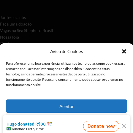
Junte-se a nós
Faça uma doação
Vagas na Sea Shepherd Brasil
Nossa loja
Contato
Aviso de Cookies
Para oferecer uma boa experiência, utilizamos tecnologias como cookies para
armazenar ou acessar informações de dispositivo. Consentir a estas
tecnologias nos permite processar estes dados para utilização no
funcionamento do site. Recusar o consentimento pode causar problemas no
funcionamento do site.
A Sea Shepherd Brasil é um organismo com estatuto consultivo especial
Aceitar
junto da Comissão Econômica e Conselho Social da ONU desde 2023.
Preferências
2026 - Sea Shepherd Brasil |
Políticas de Privacidade
Políticas de Privacidade