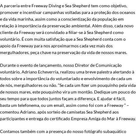
A parceria entre Freeway Diving e Sea Shepherd tem como objetivo,
promover e incentivar campanhas voltadas para a proteção dos oceanos
e da vida marinha, assim como a conscientização da população em
relação à importância da preservação ambiental. Além disso, cada novo
cliente da Freeway será convidado a filiar-se à Sea Shepherd como
voluntário. É com muita satisfação que a Sea Shepherd conta com o
apoio da Freeway para nos aproximarmos cada vez mais dos
mergulhadores, peça chave na preservação da vida de nossos mares.
Durante o evento de lançamento, nosso Diretor de Comunicação
voluntário, Adriano Echeverria, realizou uma breve palestra alertando à
todos sobre a importância do voluntariado e envolvimento de cada um
de nós, mergulhadores ou não. “Se cada um fizer um pouquinho pela vida
de nossos mares, este pouquinho vira um montão. Dedique um pouco do
seu tempo para que todos juntos façam a diferença. E ajudar é fácil,
basta um telefonema, ou um email, assim como foi com a Freeway ” –
comentou Adriano, após sorteio de camisetas Sea Shepherd aos
participantes e entrega do certificado Empresa Amiga do Mar à Freeway.
Contamos também com a presença do nosso fotógrafo subaquático