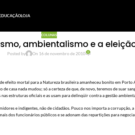
EDUCAÇÃO
LOJA
COLUNAS
mo, ambientalismo e a eleiçã
0
Posted by
On 16 de novembro de 2010
s de efeito mortal para a Natureza brasileira amanheceu bonito em Port
to de casa nada mudou; só a certeza de que, de novo, teremos de suar san
nas estruturas oficiais e as usam para delinqüir contra a gestão ambienta
idores e indigentes, não de cidadãos. Pouco nos importa a corrupção, a
onais dos funcionários públicos e se adonam das repartições para negoci