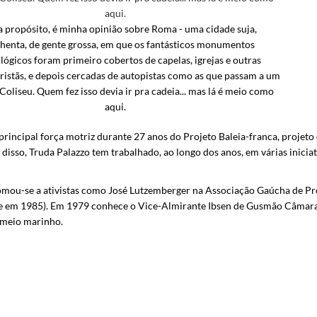
 a propósito, é minha opinião sobre Roma - uma cidade suja,
henta, de gente grossa, em que os fantásticos monumentos
lógicos foram primeiro cobertos de capelas, igrejas e outras
ristãs, e depois cercadas de autopistas como as que passam a um
Coliseu. Quem fez isso devia ir pra cadeia... mas lá é meio como
aqui.
 e principal força motriz durante 27 anos do Projeto Baleia-franca, proj
m disso, Truda Palazzo tem trabalhado, ao longo dos anos, em várias inici
 somou-se a ativistas como José Lutzemberger na Associação Gaúcha de P
nte em 1985). Em 1979 conhece o Vice-Almirante Ibsen de Gusmão Câmara
o meio marinho.