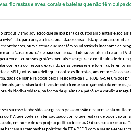
vas, florestas e aves, corais e baleias que não têm culpa 
 produtivismo soviético que se lixa para os custos ambientais e sociais 
obrevivência, para uns, e a irracionalidade consumista que uma sobrinha d
 escorchantes, num sistema que mantém os miseráveis incapazes de progr
e é uma “casa própria” de baixíssima qualidade superfaturada e uma TV d
ta para encantar nossos grotões mentais e assegurar a continuidade de um
balanços reais do Tesouro exaurido pelas benesses eleitoreiras, teremos a
rios e MST juntos para delinqüir contra as florestas, aos empresários pa
ia, dada de maneira boçal pelo Presidente da PETROBRAS (e um dos prin
bientais (uma miséria de investimento frente ao orçamento da empresa),
ora da biodiversidade, na forma de queima de petróleo e carvão e mega-h
ue seu sucesso tenha sido assegurado pela omissão de quem sabia muito b
ues do PV, que poderiam ter pactuado com o que restava de oposição uma 
cado, em nome de um projeto político incerto. O discurso do resto da “opo
ue bancam as campanhas políticas de PT e PSDB com a mesma esperança d