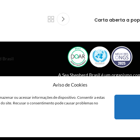
Carta aberta a pop
 Brasil
A Sea Shepherd Brasil é um organismo co
estatuto consultivo especial junto da
Aviso de Cookies
Comissão Econômica e Conselho Social d
ONU desde 2023.
mazenar ou acessar informações de dispositivo. Consentir a estas
o do site. Recusar o consentimento pode causar problemas no
2026 - Sea Shepherd Brasil |
Políticas de Privacidade