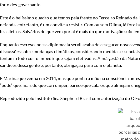
for o des-governante.
Este é o belíssimo quadro que temos pela frente no Terceiro Reinado da 
nefanda, entretanto, é um convite a resistir. Com ou sem Dilma, lá fora h
brasileiros. Salvá-los do que vem por aí é mais do que motivação sufici
Enquanto escrevo, nossa diplomacia servil acaba de assegurar novos ve
discussões sobre mudanças climáticas, considerando medidas essenciais 
tentam a todo custo impedir que sejam efetivadas. A má gestão da Natur
sandices dessa gente é, portanto, obrigação para com o planeta.
E Marina que venha em 2014, mas que ponha a mão na consciência antes d
“pudê” que, mais do que corromper, parece que cala os que almejam chega
Reproduzido pelo Instituto Sea Shepherd Brasil com autorização do O E