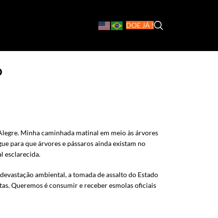
DOE JÁ !
o
o Alegre. Minha caminhada matinal em meio às árvores
gue para que árvores e pássaros ainda existam no
l esclarecida.
 devastação ambiental, a tomada de assalto do Estado
atas. Queremos é consumir e receber esmolas oficiais