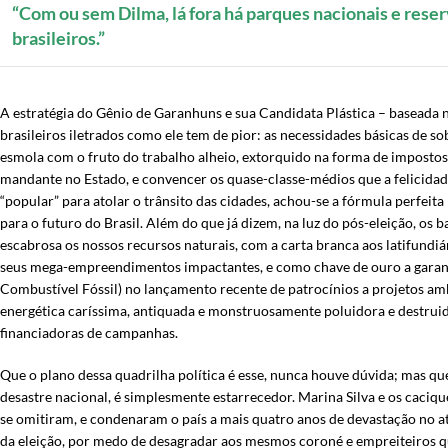
“Com ou sem Dilma, lá fora há parques nacionais e reser
brasileiros.”
A estratégia do Gênio de Garanhuns e sua Candidata Plástica – baseada no
brasileiros iletrados como ele tem de pior: as necessidades básicas de s
esmola com o fruto do trabalho alheio, extorquido na forma de impostos
mandante no Estado, e convencer os quase-classe-médios que a felicidad
“popular” para atolar o trânsito das cidades, achou-se a fórmula perfei
para o futuro do Brasil. Além do que já dizem, na luz do pós-eleição, os 
escabrosa os nossos recursos naturais, com a carta branca aos latifundiá
seus mega-empreendimentos impactantes, e como chave de ouro a garant
Combustível Fóssil) no lançamento recente de patrocínios a projetos am
energética caríssima, antiquada e monstruosamente poluidora e destruid
financiadoras de campanhas.
Que o plano dessa quadrilha política é esse, nunca houve dúvida; mas q
desastre nacional, é simplesmente estarrecedor. Marina Silva e os caciq
se omitiram, e condenaram o país a mais quatro anos de devastação no ata
da eleição, por medo de desagradar aos mesmos coroné e empreiteiros q