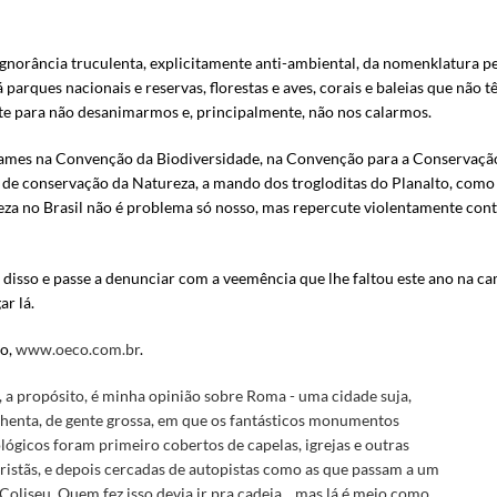
ignorância truculenta, explicitamente anti-ambiental, da nomenklatura pe
á parques nacionais e reservas, florestas e aves, corais e baleias que não
ente para não desanimarmos e, principalmente, não nos calarmos.
xames na Convenção da Biodiversidade, na Convenção para a Conservação 
de conservação da Natureza, a mando dos trogloditas do Planalto, como “
eza no Brasil não é problema só nosso, mas repercute violentamente con
isso e passe a denunciar com a veemência que lhe faltou este ano na ca
r lá.
co,
www.oeco.com.br
.