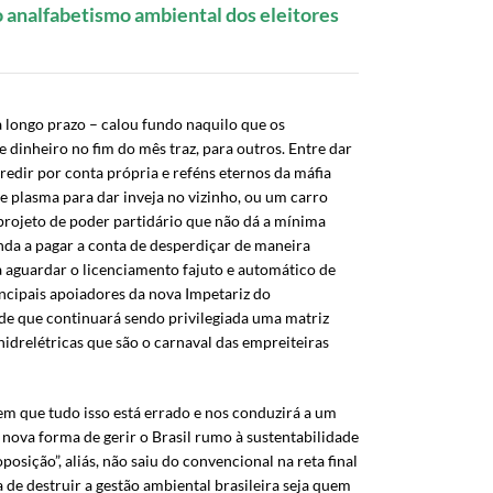
do analfabetismo ambiental dos eleitores
a longo prazo – calou fundo naquilo que os
e dinheiro no fim do mês traz, para outros. Entre dar
edir por conta própria e reféns eternos da máfia
e plasma para dar inveja no vizinho, ou um carro
 projeto de poder partidário que não dá a mínima
inda a pagar a conta de desperdiçar de maneira
ra aguardar o licenciamento fajuto e automático de
cipais apoiadores da nova Impetariz do
 de que continuará sendo privilegiada uma matriz
idrelétricas que são o carnaval das empreiteiras
em que tudo isso está errado e nos conduzirá a um
nova forma de gerir o Brasil rumo à sustentabilidade
sição”, aliás, não saiu do convencional na reta final
e destruir a gestão ambiental brasileira seja quem