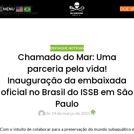
Skip to navigation
DOE JÁ
MENU
Skip to main content
DESTAQUE
,
NOTÍCIAS
Chamado do Mar: Uma
parceria pela vida!
Inauguração da embaixada
oficial no Brasil do ISSB em São
Paulo
0
On 14 de março de 2015
Com o intuito de colaborar para a preservação do mundo subaquático e