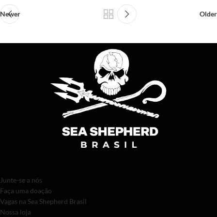
Newer
Older
Junte-se a nós
Faça uma doação
Vagas na Sea Shepherd Brasil
Nossa loja