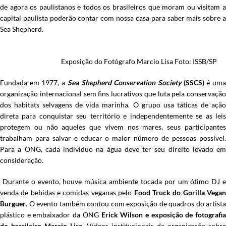
de agora os paulistanos e todos os brasileiros que moram ou visitam a
capital paulista poderão contar com nossa casa para saber mais sobre a
Sea Shepherd.
Exposição do Fotógrafo Marcio Lisa Foto: ISSB/SP
Fundada em 1977, a
Sea Shepherd Conservation Society
(SSCS)
é um
organização internacional sem fins lucrativos que luta pela conservação
dos habitats selvagens de vida marinha. O grupo usa táticas de ação
direta para conquistar seu território e independentemente se as leis
protegem ou não aqueles que vivem nos mares, seus participantes
trabalham para salvar e educar o maior número de pessoas possível.
Para a ONG, cada indivíduo na água deve ter seu direito levado em
consideração.
Durante o evento, houve música ambiente tocada por um ótimo DJ e
venda de bebidas e comidas veganas pelo
Food Truck do Gorilla Vega
Burguer
. O evento também contou com exposição de quadros do artista
plástico e embaixador da ONG
Erick Wilson e exposição de fotografi
do brasileiro Marcio Lisa
. Vídeos institucionais da organização sobre