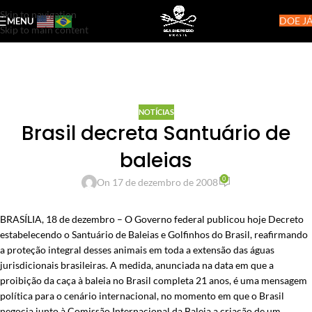
Skip to navigation
DOE JÁ
MENU
Skip to main content
NOTÍCIAS
Brasil decreta Santuário de
baleias
0
On 17 de dezembro de 2008
BRASÍLIA, 18 de dezembro – O Governo federal publicou hoje Decreto
estabelecendo o Santuário de Baleias e Golfinhos do Brasil, reafirmando
a proteção integral desses animais em toda a extensão das águas
jurisdicionais brasileiras. A medida, anunciada na data em que a
proibição da caça à baleia no Brasil completa 21 anos, é uma mensagem
política para o cenário internacional, no momento em que o Brasil
negocia junto à Comissão Internacional da Baleia a criação de um