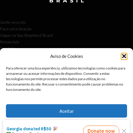
Junte-se a nós
Faça uma doação
Vagas na Sea Shepherd Brasil
Nossa loja
Contato
Aviso de Cookies
Para oferecer uma boa experiência, utilizamos tecnologias como cookies para
armazenar ou acessar informações de dispositivo. Consentir a estas
tecnologias nos permite processar estes dados para utilização no
funcionamento do site. Recusar o consentimento pode causar problemas no
funcionamento do site.
A Sea Shepherd Brasil é um organismo com estatuto consultivo especial
Aceitar
junto da Comissão Econômica e Conselho Social da ONU desde 2023.
Preferências