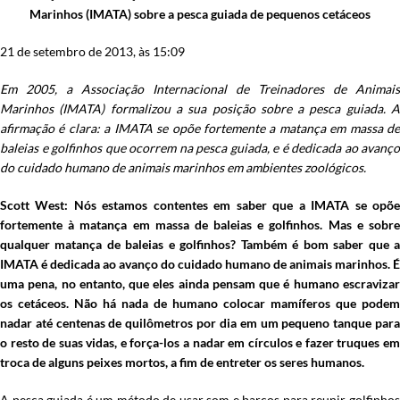
Marinhos (IMATA) sobre a pesca guiada de pequenos cetáceos
21 de setembro de 2013, às 15:09
Em 2005, a Associação Internacional de Treinadores de Animais
Marinhos (IMATA) formalizou a sua posição sobre a pesca guiada. A
afirmação é clara: a IMATA se opõe fortemente a matança em massa de
baleias e golfinhos que ocorrem na pesca guiada, e é dedicada ao avanço
do cuidado humano de animais marinhos em ambientes zoológicos.
Scott West: Nós estamos contentes em saber que a IMATA se opõe
fortemente à matança em massa de baleias e golfinhos. Mas e sobre
qualquer matança de baleias e golfinhos? Também é bom saber que a
IMATA é dedicada ao avanço do cuidado humano de animais marinhos. É
uma pena, no entanto, que eles ainda pensam que é humano escravizar
os cetáceos. Não há nada de humano colocar mamíferos que podem
nadar até centenas de quilômetros por dia em um pequeno tanque para
o resto de suas vidas, e força-los a nadar em círculos e fazer truques em
troca de alguns peixes mortos, a fim de entreter os seres humanos.
A pesca guiada é um método de usar som e barcos para reunir golfinhos