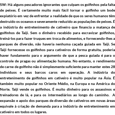
SW: Há alguns pescadores ignorantes que culpam os golfinhos pela falta
de peixes. É certamente muito mais fácil tornar o golfinho um bode
expiatório em vez de enfrentar a realidade de que os seres humanos têm
destruído os oceanos e severamente reduzido as populações de peixes. É
a indústria do entretenimento de cativeiro que financia a matança de
golfinhos de Taiji. Sem o dinheiro recebido para escravizar golfinhos,
treiná-los para fazer truques em troca de alimentos, e fornecendo-lhes a
parques de diversão, não haveria nenhuma caçada guiada em Taiji. Se
Taiji fornecesse os golfinhos para cativeiros de forma gratuita, poderia
haver fundamento para o argumento de que a pesca guiada é para o
controle de pragas ou alimentação humana. No entanto, o rendimento
de carne de golfinho não é simplesmente suficiente para manter estes 28
indivíduos e seus barcos caros em operação. A indústria do
entretenimento de golfinhos em cativeiro é muito popular na Ásia. É
também muito popular no Oriente Médio, na Europa e na América do
Norte. Taiji vende os golfinhos. É muito dinheiro para os assassinos e
treinadores de lá, e para os intermediários ao longo do caminho. A
expansão e apoio dos parques de diversão de cativeiros em novas áreas
equivale à criação de demanda para a indústria de entretenimento em
cativeiro em todos os lugares.