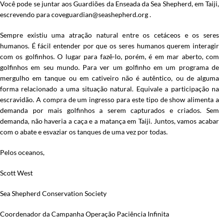
Você pode se juntar aos Guardiões da Enseada da Sea Shepherd, em Taiji,
escrevendo para
coveguardian@seashepherd.org
.
Sempre existiu uma atração natural entre os cetáceos e os seres
humanos. É fácil entender por que os seres humanos querem interagir
com os golfinhos. O lugar para fazê-lo, porém, é em mar aberto, com
golfinhos em seu mundo. Para ver um golfinho em um programa de
mergulho em tanque ou em cativeiro não é autêntico, ou de alguma
forma relacionado a uma situação natural. Equivale a participação na
escravidão. A compra de um ingresso para este tipo de show alimenta a
demanda por mais golfinhos a serem capturados e criados. Sem
demanda, não haveria a caça e a matança em Taiji. Juntos, vamos acabar
com o abate e esvaziar os tanques de uma vez por todas.
Pelos oceanos,
Scott West
Sea Shepherd Conservation Society
Coordenador da Campanha Operação Paciência Infinita