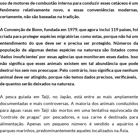
uso de motores de combustão interna para conduzir esses cetáceos é um
fenômeno relativamente novo, e essas conveniências modernas,
certamente, não são baseadas na tradição.
A Convenção de Bonn, fundada em 1979, que agora inclui 119 países, foi
criada para proteger espécies migratórias como estas, porque não há um
entendimento do que deve ser e precisa ser protegido. Números da
população de algumas destas espécies na natureza são listados como
‘dados insuficientes’ por essas agências que monitoram esses dados. Isso
não significa que esses animais existem em tal abundância que pode
destruí-los sem nos preocupar. Pelo contrário, isso significa que nenhum
animal deve ser atingido, porque não temos dados precisos, verificáveis, ​​
de quantos serão deixados na natureza.
A pesca guiada em Taiji, no Japão, está entre as mais amplamente
documentadas e mais controversas. A maioria dos animais conduzidos
para águas rasas em Taiji são mortos em uma tentativa equivocada de
“controle de pragas” por pescadores, e sua carne é destinada para
alimentação. Apenas um pequeno número é vendido a aquários e
parques marinhos, predominantemente aqueles localizados na Ásia.