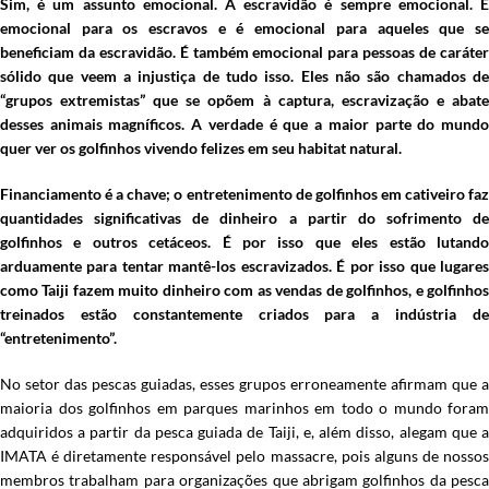
Sim, é um assunto emocional. A escravidão é sempre emocional. É
emocional para os escravos e é emocional para aqueles que se
beneficiam da escravidão. É também emocional para pessoas de caráter
sólido que veem a injustiça de tudo isso. Eles não são chamados de
“grupos extremistas” que se opõem à captura, escravização e abate
desses animais magníficos. A verdade é que a maior parte do mundo
quer ver os golfinhos vivendo felizes em seu habitat natural.
Financiamento é a chave; o entretenimento de golfinhos em cativeiro faz
quantidades significativas de dinheiro a partir do sofrimento de
golfinhos e outros cetáceos. É por isso que eles estão lutando
arduamente para tentar mantê-los escravizados. É por isso que lugares
como Taiji fazem muito dinheiro com as vendas de golfinhos, e golfinhos
treinados estão constantemente criados para a indústria de
“entretenimento”.
No setor das pescas guiadas, esses grupos erroneamente afirmam que a
maioria dos golfinhos em parques marinhos em todo o mundo foram
adquiridos a partir da pesca guiada de Taiji, e, além disso, alegam que a
IMATA é diretamente responsável pelo massacre, pois alguns de nossos
membros trabalham para organizações que abrigam golfinhos da pesca