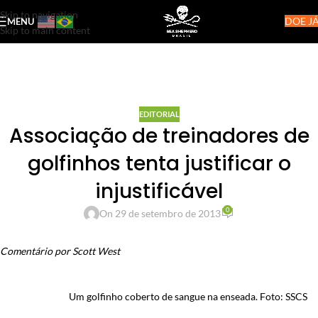
Skip to navigation
DOE JÁ
MENU
Skip to main content
EDITORIAL
Associação de treinadores de
golfinhos tenta justificar o
injustificável
0
On 29 de setembro de 2013
Comentário por Scott West
Um golfinho coberto de sangue na enseada. Foto: SSCS