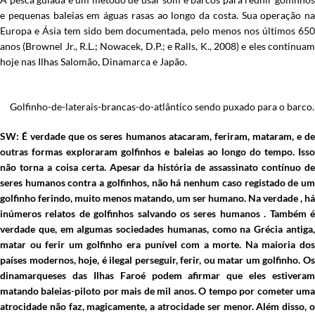
e pequenas baleias em águas rasas ao longo da costa. Sua operação na
Europa e Ásia tem sido bem documentada, pelo menos nos últimos 650
anos (Brownel Jr., R.L.; Nowacek, D.P.; e Ralls, K., 2008) e eles continuam
hoje nas Ilhas Salomão, Dinamarca e Japão.
Golfinho-de-laterais-brancas-do-atlântico sendo puxado para o barco.
SW: É verdade que os seres humanos atacaram, feriram, mataram, e de
outras formas exploraram golfinhos e baleias ao longo do tempo. Isso
não torna a coisa certa. Apesar da história de assassinato contínuo de
seres humanos contra a golfinhos, não há nenhum caso registado de um
golfinho ferindo, muito menos matando, um ser humano. Na verdade , há
inúmeros relatos de golfinhos salvando os seres humanos . Também é
verdade que, em algumas sociedades humanas, como na Grécia antiga,
matar ou ferir um golfinho era punível com a morte. Na maioria dos
países modernos, hoje, é ilegal perseguir, ferir, ou matar um golfinho. Os
dinamarqueses das Ilhas Faroé podem afirmar que eles estiveram
matando baleias-piloto por mais de mil anos. O tempo por cometer uma
atrocidade não faz, magicamente, a atrocidade ser menor. Além disso, o