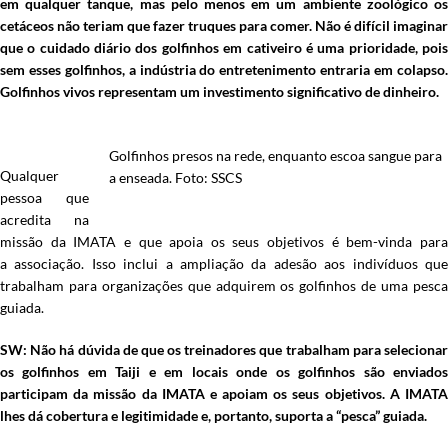
em qualquer tanque, mas pelo menos em um ambiente zoológico os
cetáceos não teriam que fazer truques para comer. Não é difícil imaginar
que o cuidado diário dos golfinhos em cativeiro é uma prioridade, pois
sem esses golfinhos, a indústria do entretenimento entraria em colapso.
Golfinhos vivos representam um investimento significativo de dinheiro.
Golfinhos presos na rede, enquanto escoa sangue para
Qualquer
a enseada. Foto: SSCS
pessoa que
acredita na
missão da IMATA e que apoia os seus objetivos é bem-vinda para
a
associação. Isso inclui a ampliação da adesão aos indivíduos qu
trabalham para organizações que adquirem os golfinhos de uma pesca
guiada.
SW: Não há dúvida de que os treinadores que trabalham para selecionar
os golfinhos em Taiji e em locais onde os golfinhos são enviados
participam da missão da IMATA e apoiam os seus objetivos. A IMATA
lhes dá cobertura e legitimidade e, portanto, suporta a “pesca” guiada.