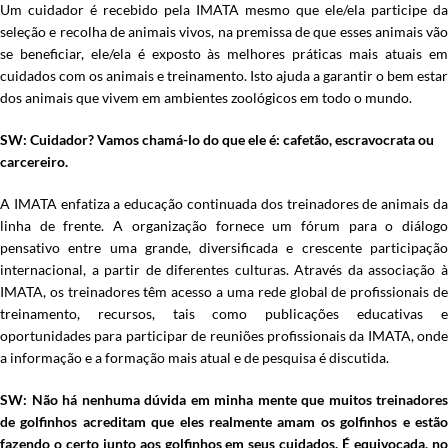
Um cuidador é recebido pela IMATA mesmo que ele/ela participe da
seleção e recolha de animais vivos, na premissa de que esses animais vão
se beneficiar, ele/ela é exposto às melhores práticas mais atuais em
cuidados com os animais e treinamento. Isto ajuda a garantir o bem estar
dos animais que vivem em ambientes zoológicos em todo o mundo.
SW: Cuidador? Vamos chamá-lo do que ele é: cafetão, escravocrata ou
carcereiro.
A IMATA enfatiza a educação continuada dos treinadores de animais da
linha de frente. A organização fornece um fórum para o diálogo
pensativo entre uma grande, diversificada e crescente participação
internacional, a partir de diferentes culturas. Através da associação à
IMATA, os treinadores têm acesso a uma rede global de profissionais de
treinamento, recursos, tais como publicações educativas e
oportunidades para participar de reuniões profissionais da IMATA, onde
a informação e a formação mais atual e de pesquisa é discutida.
SW: Não há nenhuma dúvida em minha mente que muitos treinadores
de golfinhos acreditam que eles realmente amam os golfinhos e estão
fazendo o certo junto aos golfinhos em seus cuidados. É equivocada, no